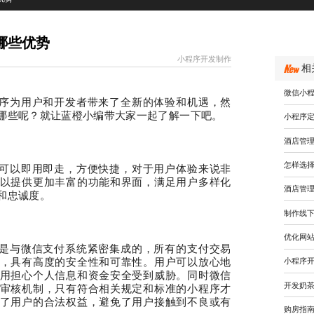
哪些优势
小程序开发制作
相
微信小
序为用户和开发者带来了全新的体验和机遇
，
然
哪些
呢？
就让蓝橙小编带大家一起了解一下吧。
小程序
酒店管
怎样选
可以即用即走，方便快捷，对于用户体验来说非
以提供更加丰富的功能和界面，满足用户多样化
酒店管
和忠诚度。
制作线
优化网
是与微信支付系统紧密集成的，所有的支付交易
，具有高度的安全性和可靠性。用户可以放心地
小程序
用担心个人信息和资金安全受到威胁。
同时
微信
开发奶
审核机制，只有符合相关规定和标准的小程序才
了用户的合法权益，避免了用户接触到不良或有
购房指