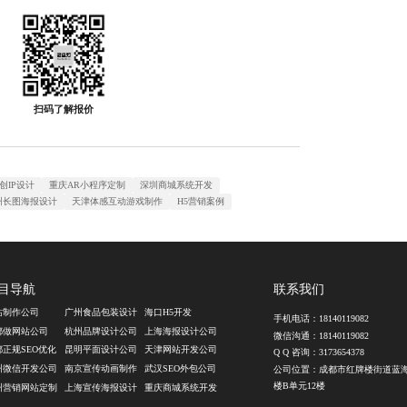
扫码了解报价
创IP设计
重庆AR小程序定制
深圳商城系统开发
州长图海报设计
天津体感互动游戏制作
H5营销案例
目导航
联系我们
站制作公司
广州食品包装设计
海口H5开发
手机电话：
18140119082
都做网站公司
杭州品牌设计公司
上海海报设计公司
微信沟通：
18140119082
都正规SEO优化
昆明平面设计公司
天津网站开发公司
Q Q 咨询：
3173654378
州微信开发公司
南京宣传动画制作
武汉SEO外包公司
公司位置：成都市红牌楼街道蓝
楼B单元12楼
州营销网站定制
上海宣传海报设计
重庆商城系统开发