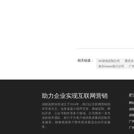
相关链接：
H5游戏定制公司
重庆文
南京banner设计公司
广
助力企业实现互联网营销
栏
网
成都蓝橙科技成立于2014年，我们以互联网营销技
术开发为主。业务涵盖
小程序开发
、
商城定制
、
网
成
站开发
、
公众号制作
等多个领域。公司拥有一支专
成
业的技术团队，致力于为客户提供高质量的定制开
广
发服务。能够根据客户需求提供最适合的开发服
务。
广