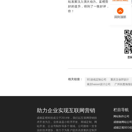
18140119082
站发展注入强大动力。蓝橙营销作为专业的
网
好的提升，得到了一致好评，所以欢迎来咨询
价！
回到顶部
扫
相关链接：
H5游戏定制公司
重庆文创IP设计
南京banner设计公司
广州长图海报
助力企业实现互联网营销
栏目导航
网站制作公司
成都蓝橙科技成立于2014年，我们以互联网营销技
术开发为主。业务涵盖
小程序开发
、
商城定制
、
网
成都做网站公司
站开发
、
公众号制作
等多个领域。公司拥有一支专
成都正规SEO
业的技术团队，致力于为客户提供高质量的定制开