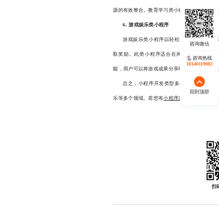
源的有效整合。教育学习类小程序还支持视频直
6. 游戏娱乐类小程序
游戏娱乐类小程序以轻松有趣的游戏内容
取奖励。此类小程序适合在闲暇时间进行娱乐
咨询热线
18140119082
能，用户可以将游戏成果分享给朋友，增加游戏
总之，小程序开发类型多样，涵盖了电商
回到顶部
乐等多个领域。若您有
小程序定制开发
需求，欢
扫