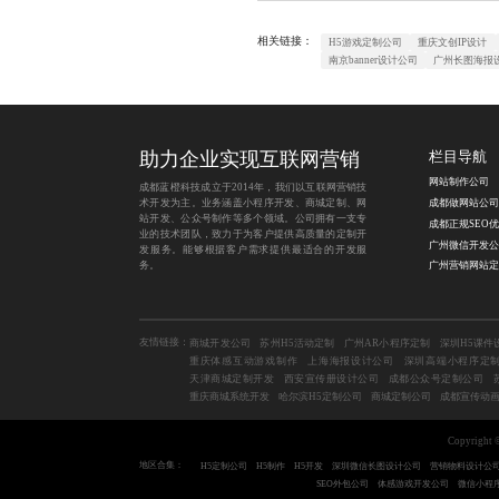
相关链接：
H5游戏定制公司
重庆文创IP设计
南京banner设计公司
广州长图海报
助力企业实现互联网营销
栏目导航
网站制作公司
成都蓝橙科技成立于2014年，我们以互联网营销技
术开发为主。业务涵盖
小程序开发
、
商城定制
、
网
成都做网站公司
站开发
、
公众号制作
等多个领域。公司拥有一支专
成都正规SEO
业的技术团队，致力于为客户提供高质量的定制开
广州微信开发公
发服务。能够根据客户需求提供最适合的开发服
务。
广州营销网站定
友情链接：
商城开发公司
苏州H5活动定制
广州AR小程序定制
深圳H5课件
重庆体感互动游戏制作
上海海报设计公司
深圳高端小程序定
天津商城定制开发
西安宣传册设计公司
成都公众号定制公司
重庆商城系统开发
哈尔滨H5定制公司
商城定制公司
成都宣传动
Copyrig
地区合集：
H5定制公司
H5制作
H5开发
深圳微信长图设计公司
营销物料设计公
SEO外包公司
体感游戏开发公司
微信小程