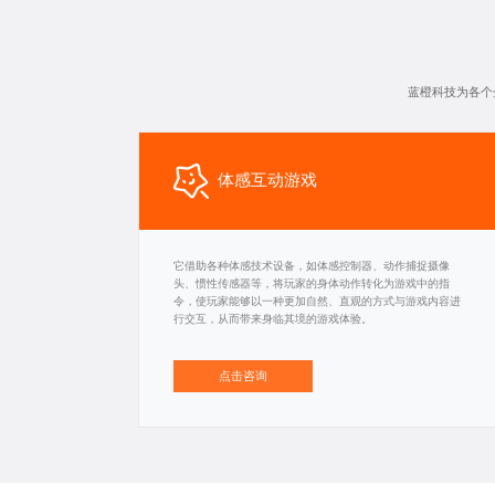
蓝橙科技为各个
体感互动游戏
它借助各种体感技术设备，如体感控制器、动作捕捉摄像
头、惯性传感器等，将玩家的身体动作转化为游戏中的指
令，使玩家能够以一种更加自然、直观的方式与游戏内容进
行交互，从而带来身临其境的游戏体验。
点击咨询