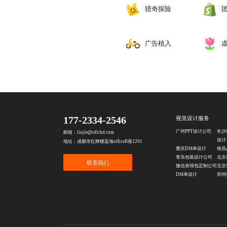
猎奇探险
‌广告植入
177-2334-2546
视觉设计服务
广州PPT设计公司
长沙
邮箱：liujie@cdlchd.com
设计
地址：成都市红牌楼蓝海officeB座1201
重庆DM单设计
南昌
青岛包装设计公司
北京
联系我们
微信表情包定制公司
北京
DM单设计
郑州