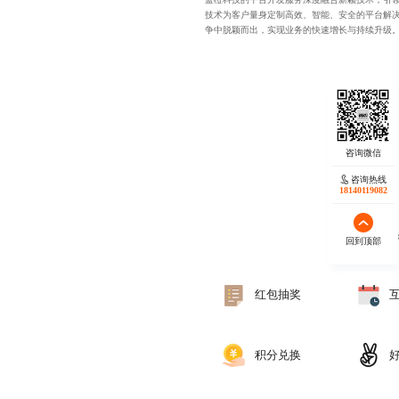
技术为客户量身定制高效、智能、安全的平台解
争中脱颖而出，实现业务的快速增长与持续升级
咨询热线
18140119082
蓝橙
回到顶部
红包抽奖
积分兑换