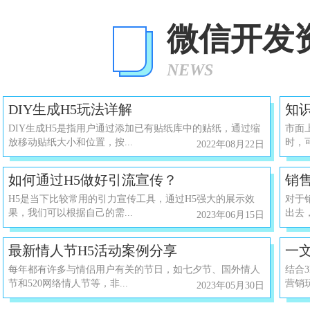
微信开发
NEWS
DIY生成H5玩法详解
知
DIY生成H5是指用户通过添加已有贴纸库中的贴纸，通过缩
市面
放移动贴纸大小和位置，按...
时，
2022年08月22日
​如何通过H5做好引流宣传？
销
​H5是当下比较常用的引力宣传工具，通过H5强大的展示效
​对
果，我们可以根据自己的需...
出去，
2023年06月15日
​最新情人节H5活动案例分享
一
​每年都有许多与情侣用户有关的节日，如七夕节、国外情人
结合
节和520网络情人节等，非...
营销玩
2023年05月30日