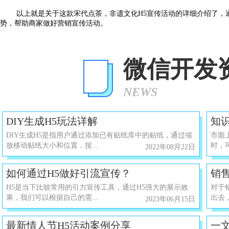
以上就是关于这款宋代点茶，非遗文化
H5宣传活动的详细介绍了，
势，帮助商家做好营销宣传活动。
微信开发
NEWS
DIY生成H5玩法详解
知
DIY生成H5是指用户通过添加已有贴纸库中的贴纸，通过缩
市面
放移动贴纸大小和位置，按...
时，
2022年08月22日
​如何通过H5做好引流宣传？
销
​H5是当下比较常用的引力宣传工具，通过H5强大的展示效
​对
果，我们可以根据自己的需...
出去，
2023年06月15日
​最新情人节H5活动案例分享
一