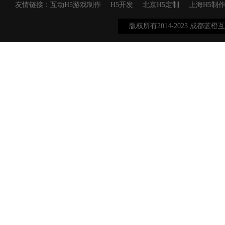
友情链接：
互动H5游戏制作
H5开发
北京H5定制
上海H5制
版权所有2014-2023 成都蓝