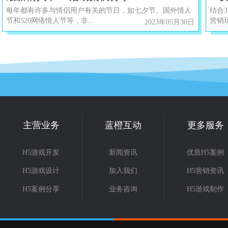
​每年都有许多与情侣用户有关的节日，如七夕节、国外情人
结合
节和520网络情人节等，非...
营销玩
2023年05月30日
主营业务
蓝橙互动
更多服务
H5游戏开发
新闻资讯
优质H5案例
H5游戏设计
加入我们
H5营销资讯
H5案例分享
业务咨询
H5游戏制作